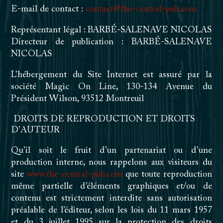
E-mail de contact :
contact@the-central-pub.com
Représentant légal : BARBÉ-SALENAVE NICOLAS
Directeur de publication : BARBÉ-SALENAVE
NICOLAS
L’hébergement du Site Internet est assuré par la
société Magic On Line, 130-134 Avenue du
Président Wilson, 93512 Montreuil
DROITS DE REPRODUCTION ET DROITS
D’AUTEUR
Qu’il soit le fruit d’un partenariat ou d’une
production interne, nous rappelons aux visiteurs du
site
www.the-central-pub.com
que toute reproduction
même partielle d’éléments graphiques et/ou de
contenu est strictement interdite sans autorisation
préalable de l’éditeur, selon les lois du 11 mars 1957
et du 3 juillet 1995 sur la protection des droits