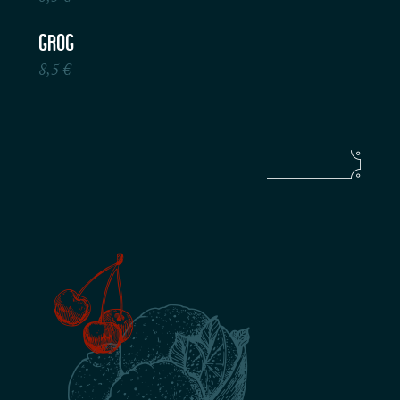
Grog
8,5 €