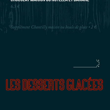
6,5 €
Supplément Chantilly maison ou boule de glace
• 2 €
Les desserts glacées